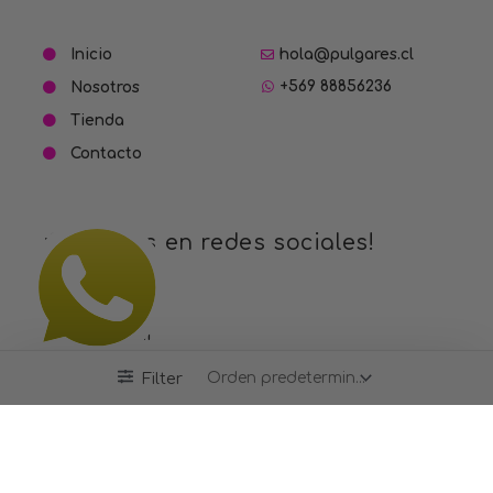
Inicio
hola@pulgares.cl
+569 88856236
Nosotros
Tienda
Contacto
¡Síguenos en redes sociales!
Facebook
Instagram
Pinterest
Filter
TikTok
Información adicional