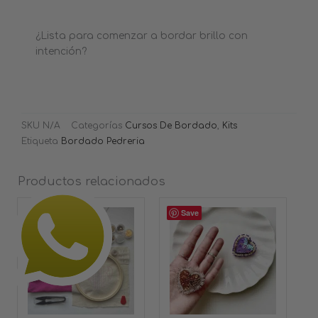
¿Lista para comenzar a bordar brillo con
intención?
SKU
N/A
Categorías
Cursos De Bordado
,
Kits
Etiqueta
Bordado Pedreria
Productos relacionados
Este
Save
Save
producto
tiene
múltiples
variantes.
Las
opciones
se