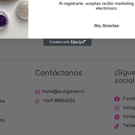
Al registrarte, aceptas recibir marketing
electrónico.
No, Gracias
¡Sígu
Contáctanos
social
hola@pulgares.cl
Face
+569 88856236
os
Insta
Pinte
to
TikTo