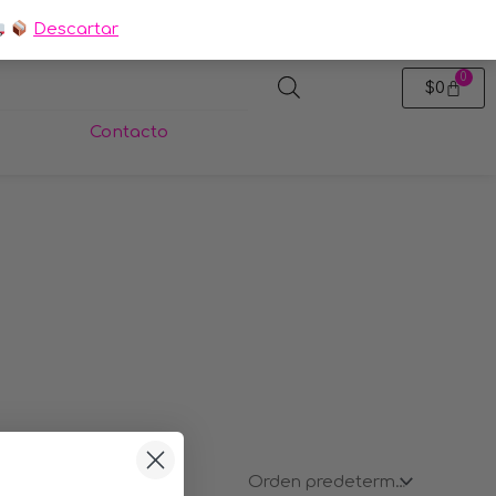
Descartar
0
Carrit
$
0
Contacto