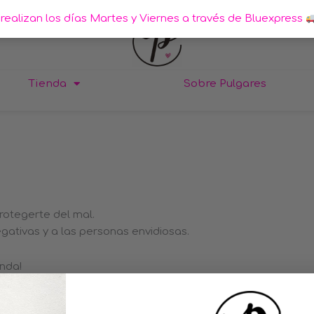
realizan los días Martes y Viernes a través de Bluexpress
Tienda
Sobre Pulgares
rotegerte del mal.
ativas y a las personas envidiosas.
nda!