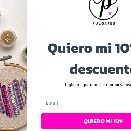
Quiero mi 1
descuent
Regístrate para recibir ofertas y no
Email
Amuletos
Aros Latido Floral
$
25.000
QUIERO MI 10%
Añadir al carrito