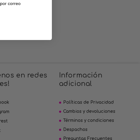
 por correo
enos en redes
Información
es!
adicional
book
Políticas de Privacidad
Cambios y devoluciones
gram
Términos y condiciones
rest
Despachos
k
Preguntas Frecuentes