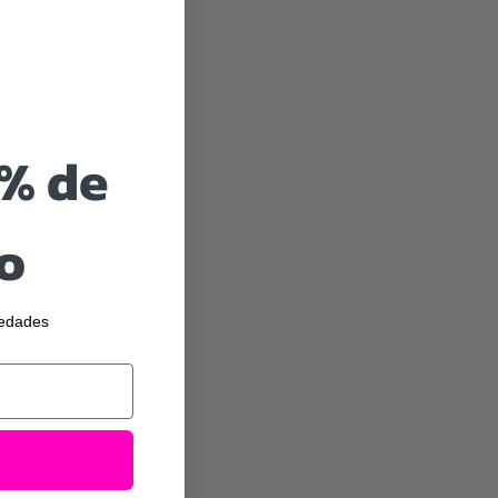
0% de
o
vedades