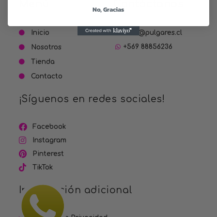
Menú
Contáctanos
No, Gracias
Inicio
hola@pulgares.cl
+569 88856236
Nosotros
Tienda
Contacto
¡Síguenos en redes sociales!
Facebook
Instagram
Pinterest
TikTok
Información adicional