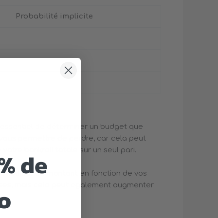
Probabilité implicite
est essentiel de déterminer un budget que
z vous permettre de perdre, car cela peut
votre bankroll totale sur un seul pari.
0% de
e modifier ce montant en fonction de vos
 mises, mais cela peut également augmenter
o
es.