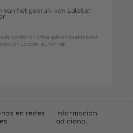
 van het gebruik van Lalabet
ken
in de wereld van online gokken en ontdekken
bruik van Lalabet NL. Van hun
enos en redes
Información
es!
adicional