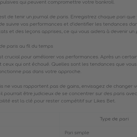
impulsives qui peuvent compromettre votre bankroll.
st de tenir un journal de paris. Enregistrez chaque pari que
 de suivre vos performances et d’identifier les tendances da
tats et des leçons apprises, ce qui vous aidera à devenir un p
de paris au fil du temps
 est crucial pour améliorer vos performances. Après un certa
i et ceux qui ont échoué. Quelles sont les tendances que vou
fonctionne pas dans votre approche.
is ne vous rapportent pas de gains, envisagez de changer v
il pourrait être judicieux de se concentrer sur des paris av
lité est la clé pour rester compétitif sur Likes Bet.
Type de pari
Pari simple