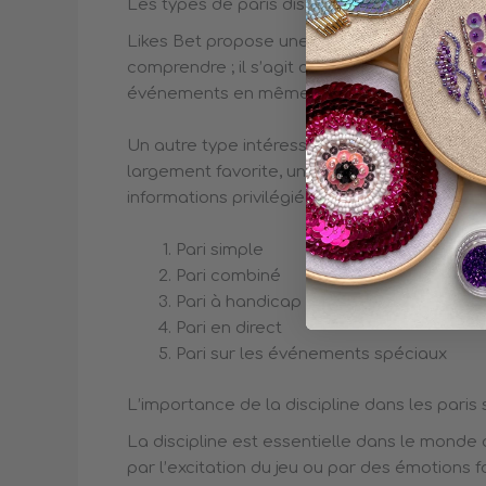
Les types de paris disponibles sur Likes Be
Likes Bet propose une variété de types de pa
comprendre ; il s’agit de parier sur l’issue
événements en même temps, ce qui peut offr
Un autre type intéressant est le pari à hand
largement favorite, un handicap peut être a
informations privilégiées sur une équipe ou 
Pari simple
Pari combiné
Pari à handicap
Pari en direct
Pari sur les événements spéciaux
L’importance de la discipline dans les paris 
La discipline est essentielle dans le monde d
par l’excitation du jeu ou par des émotions f