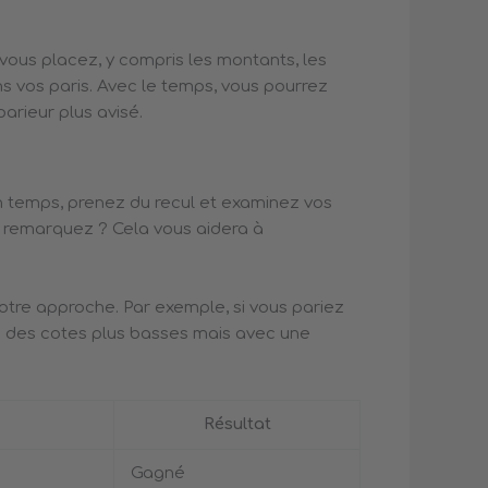
 vous placez, y compris les montants, les
ns vos paris. Avec le temps, vous pourrez
arieur plus avisé.
in temps, prenez du recul et examinez vos
s remarquez ? Cela vous aidera à
otre approche. Par exemple, si vous pariez
ec des cotes plus basses mais avec une
Résultat
Gagné