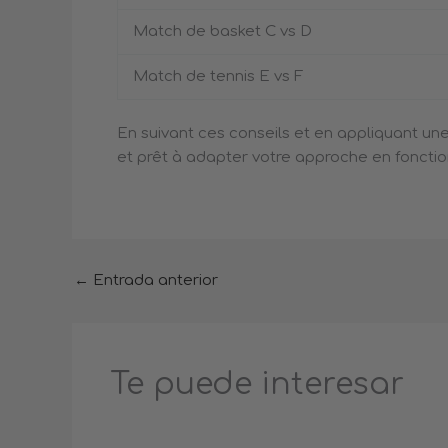
Match de basket C vs D
Match de tennis E vs F
En suivant ces conseils et en appliquant une
et prêt à adapter votre approche en fonctio
←
Entrada anterior
Te puede interesar