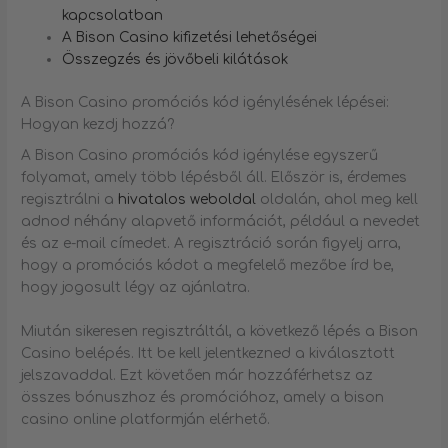
kapcsolatban
A Bison Casino kifizetési lehetőségei
Összegzés és jövőbeli kilátások
A Bison Casino promóciós kód igénylésének lépései:
Hogyan kezdj hozzá?
A Bison Casino promóciós kód igénylése egyszerű
folyamat, amely több lépésből áll. Először is, érdemes
regisztrálni a
hivatalos weboldal
oldalán, ahol meg kell
adnod néhány alapvető információt, például a nevedet
és az e-mail címedet. A regisztráció során figyelj arra,
hogy a promóciós kódot a megfelelő mezőbe írd be,
hogy jogosult légy az ajánlatra.
Miután sikeresen regisztráltál, a következő lépés a Bison
Casino belépés. Itt be kell jelentkezned a kiválasztott
jelszavaddal. Ezt követően már hozzáférhetsz az
összes bónuszhoz és promócióhoz, amely a bison
casino online platformján elérhető.