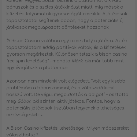
körében vegyes. Sokan dicsérik a platformot a kiváló
bónuszok és a széles játékkínálat miatt, míg mások a
kifizetési folyamatok gyorsaságát emelik ki. A játékosok
tapasztalatai segítenek abban, hogy a potenciális új
játékosok megalapozott döntéseket hozzanak.
“A Bison Casino valóban egy remek hely a játékra. Az én
tapasztalataim eddig pozitívak voltak, és a kifizetések
gyorsan megérkeztek. Különösen tetszik a bison casino
free spin lehetőség” – mondta
Márk
, aki már több mint
egy éve játszik a platformon.
Azonban nem mindenki volt elégedett. “Volt egy kisebb
problémám a bónuszommal, és a válaszidő kicsit
hosszú volt. De végül megoldották a dolgot” – osztotta
meg
Gábor
, aki szintén aktív játékos. Fontos, hogy a
potenciális játékosok tisztában legyenek a lehetséges
nehézségekkel is.
A Bison Casino kifizetési lehetőségei: Milyen módszereket
választhatsz?