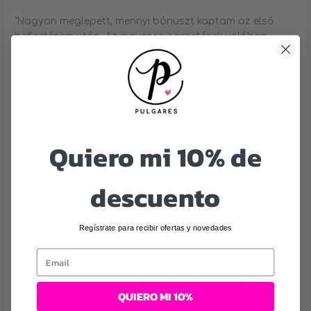
“Nagyon meglepett, mennyi bónuszt kaptam az első
befizetésem után. Az ingyenes pörgetések valóban
segítettek abban, hogy több játékot kipróbáljak, anélkül,
hogy aggódnom kellett volna a pénzem miatt” – mesélte
Katalin
, aki nemrég csatlakozott a Bison Casinóhoz.
A Bison Casino freeroll versenyei is népszerűek a
játékosok körében. Ezek a versenyek lehetőséget adnak
Quiero mi 10% de
arra, hogy valódi pénzt nyerjenek anélkül, hogy
előzetesen befizetniük kellene. “Részt vettem egy freeroll
versenyen, és sikerült nyernem egy szép összeget. Nem is
descuento
gondoltam volna, hogy ez így működik!” – osztotta meg
Péter
tapasztalatait.
Regístrate para recibir ofertas y novedades
A Bison Casino alkalmazás és online elérhetőség: Játssz
bárhol!
Email
A Bison Casino app lehetővé teszi a játékosok számára,
hogy bármikor és bárhol élvezzék a játékokat. Az
QUIERO MI 10%
alkalmazás felhasználóbarát kialakítása és gyors