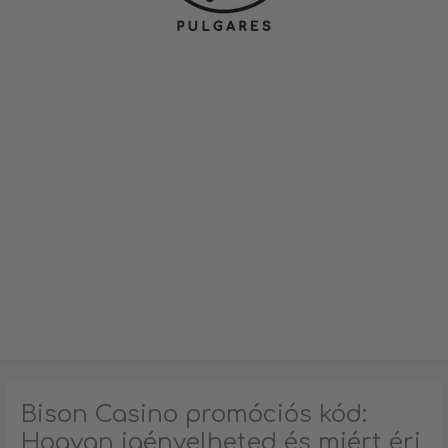
Bison Casino promóciós kód:
Hogyan igényelheted és miért éri